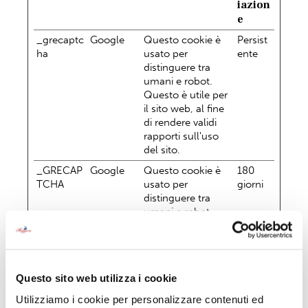
iazion
e
_grecaptc
Google
Questo cookie è
Persist
ha
usato per
ente
distinguere tra
umani e robot.
Questo è utile per
il sito web, al fine
di rendere validi
rapporti sull'uso
del sito.
_GRECAP
Google
Questo cookie è
180
TCHA
usato per
giorni
distinguere tra
umani e robot.
Questo è utile per
il sito web, al fine
di rendere validi
rapporti sull'uso
Questo sito web utilizza i cookie
del sito.
Utilizziamo i cookie per personalizzare contenuti ed
CookieCo
www.age
Memorizza lo
1 anno