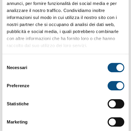
nsent
nziafuneb
stato del
annunci, per fornire funzionalità dei social media e per
remaggior
consenso ai
analizzare il nostro traffico. Condividiamo inoltre
e.com
cookie dell'utente
informazioni sul modo in cui utilizza il nostro sito con i
per il dominio
nostri partner che si occupano di analisi dei dati web,
corrente
pubblicità e social media, i quali potrebbero combinarle
rc::a
Google
Questo cookie è
Persist
con altre informazioni che ha fornito loro o che hanno
usato per
ente
raccolto dal suo utilizzo dei loro servizi.
distinguere tra
umani e robot.
Questo è utile per
S
il sito web, al fine
Necessari
e
di rendere validi
l
rapporti sull'uso
del sito.
e
Preferenze
z
rc::b
Google
Questo cookie è
Sessio
usato per
ne
i
distinguere tra
o
Statistiche
umani e robot.
n
rc::c
Google
Questo cookie è
Sessio
e
Marketing
usato per
ne
d
distinguere tra