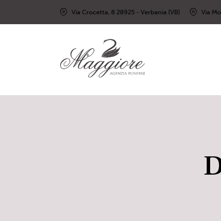
Via Crocetta, 8 28925 - Verbania (VB)
Via Mo
D