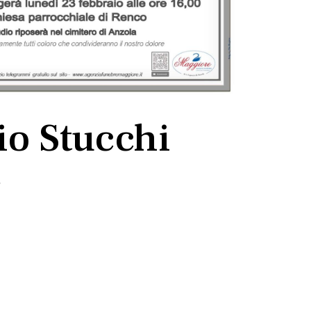
o Stucchi
6