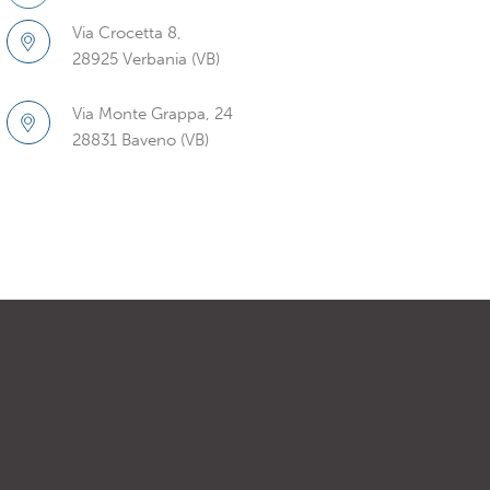
Via Crocetta 8,
28925 Verbania (VB)
Via Monte Grappa, 24
28831 Baveno (VB)