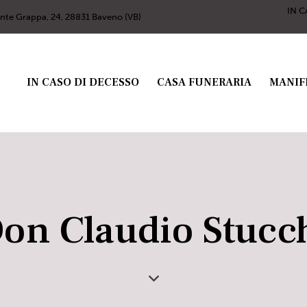
IN C
nte Grappa, 24, 28831 Baveno (VB)
IN CASO DI DECESSO
CASA FUNERARIA
MANIF
on Claudio Stucc