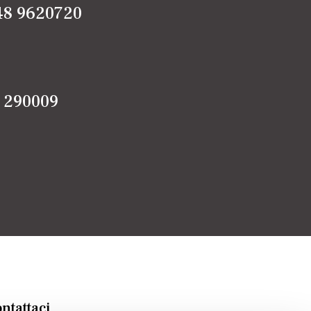
48 9620720
5 290009
ntattaci