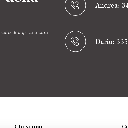
Andrea: 3
grado di dignità e cura
Dario: 33
Chi siamo
Co