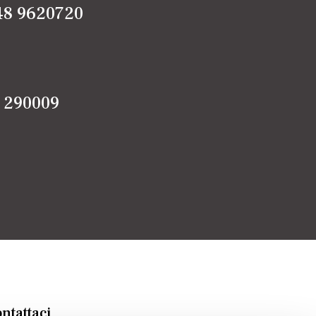
48 9620720
5 290009
ntattaci