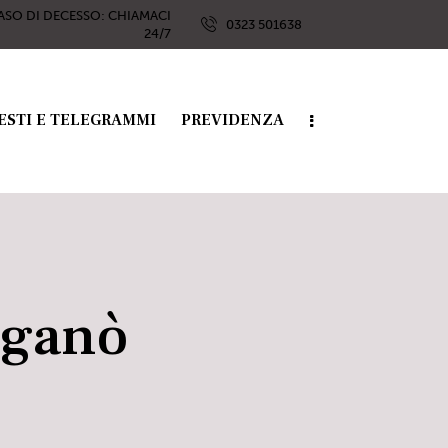
ASO DI DECESSO: CHIAMACI
0323 501638
24/7
ESTI E TELEGRAMMI
PREVIDENZA
iganò