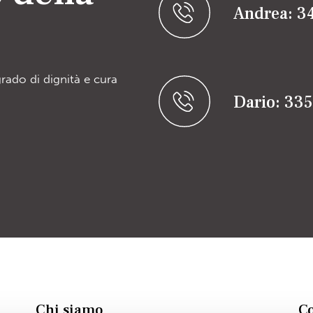
Andrea: 3
grado di dignità e cura
Dario: 33
Chi siamo
Co