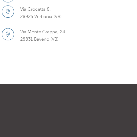
Via Crocetta 8,
28925 Verbania (VB)
Via Monte Grappa, 24
28831 Baveno (VB)