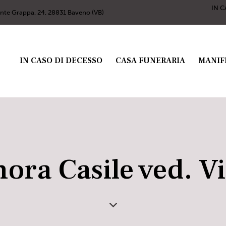
IN C
nte Grappa, 24, 28831 Baveno (VB)
IN CASO DI DECESSO
CASA FUNERARIA
MANIF
nora Casile ved. V