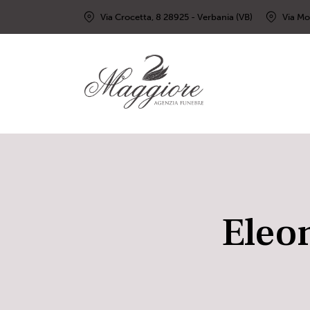
Via Crocetta, 8 28925 - Verbania (VB)
Via Mo
Eleo