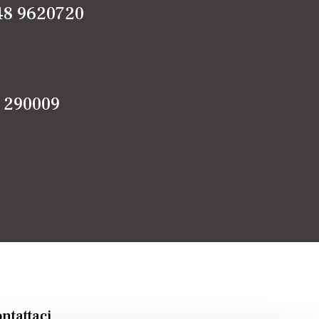
48 9620720
5 290009
ntattaci