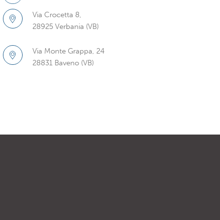
Via Crocetta 8,
28925 Verbania (VB)
Via Monte Grappa, 24
28831 Baveno (VB)