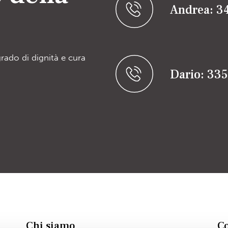
Andrea: 3
grado di dignità e cura
Dario: 33
Chi siamo
Co