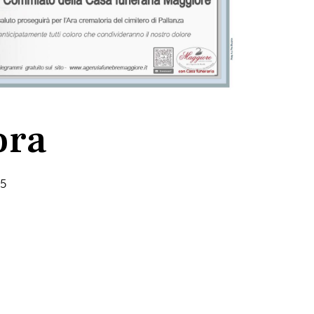
ora
25