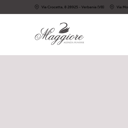
Via Crocetta, 8 28925 - Verbania (VB)
Via Mo