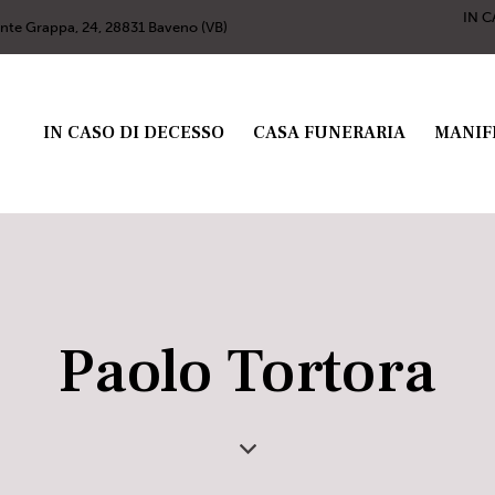
IN C
nte Grappa, 24, 28831 Baveno (VB)
IN CASO DI DECESSO
CASA FUNERARIA
MANIF
Paolo Tortora