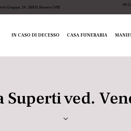
IN C
nte Grappa, 24, 28831 Baveno (VB)
IN CASO DI DECESSO
CASA FUNERARIA
MANIF
 Superti ved. Ven