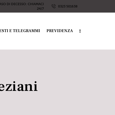
ASO DI DECESSO: CHIAMACI
0323 501638
24/7
ESTI E TELEGRAMMI
PREVIDENZA
eziani