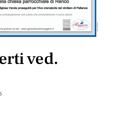
rti ved.
6