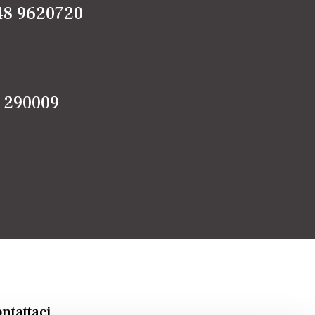
48 9620720
5 290009
ntattaci