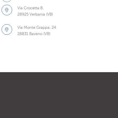
Via Crocetta 8,
28925 Verbania (VB)
Via Monte Grappa, 24
28831 Baveno (VB)