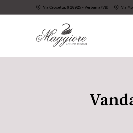
Via Crocetta, 8 28925 - Verbania (VB)
Via Mo
Vanda