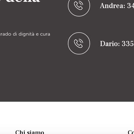
Andrea: 3
grado di dignità e cura
Dario: 33
Chi siamo
Co