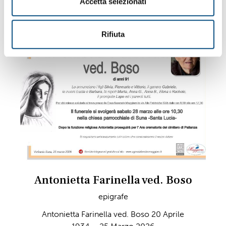
Accetta selezionati
s
o
Rifiuta
Antonietta Farinella ved. Boso
epigrafe
Antonietta Farinella ved. Boso 20 Aprile